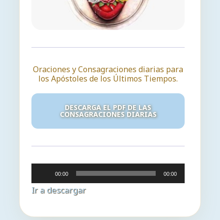
Oraciones y Consagraciones diarias para
los Apóstoles de los Últimos Tiempos.
DESCARGA EL PDF DE LAS
CONSAGRACIONES DIARIAS
Reproductor
00:00
00:00
de
Ir a descargar
audio