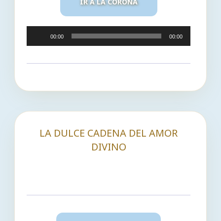
IR A LA CORONA
Reproductor
00:00
00:00
de
audio
LA DULCE CADENA DEL AMOR
DIVINO