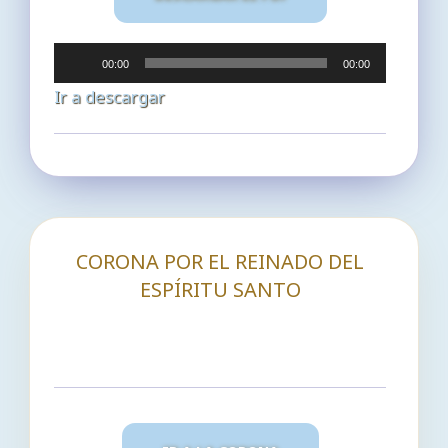
Reproductor
00:00
00:00
de
Ir a descargar
audio
CORONA POR EL REINADO DEL
ESPÍRITU SANTO