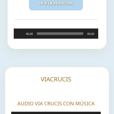
IR A LA DEVOCIÓN
Reproductor
00:00
00:00
de
audio
VIACRUCIS
AUDIO VIA CRUCIS CON MÚSICA