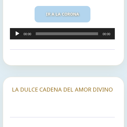
IR A LA CORONA
Reproductor
00:00
00:00
de
audio
LA DULCE CADENA DEL AMOR DIVINO