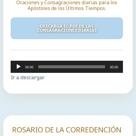
Oraciones y Consagraciones diarias para los
Apóstoles de los Últimos Tiempos.
DESCARGA EL PDF DE LAS
CONSAGRACIONES DIARIAS
Reproductor
00:00
00:00
de
Ir a descargar
audio
ROSARIO DE LA CORREDENCIÓN