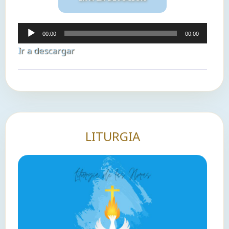
Reproductor
00:00
00:00
de
Ir a descargar
audio
LITURGIA