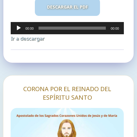
DESCARGAR EL PDF
Reproductor
00:00
00:00
de
Ir a descargar
audio
CORONA POR EL REINADO DEL
ESPÍRITU SANTO