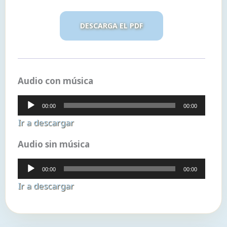
DESCARGA EL PDF
Audio con música
Reproductor
00:00
00:00
de
Ir a descargar
audio
Audio sin música
Reproductor
00:00
00:00
de
Ir a descargar
audio