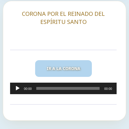
CORONA POR EL REINADO DEL
ESPÍRITU SANTO
IR A LA CORONA
Reproductor
00:00
00:00
de
audio