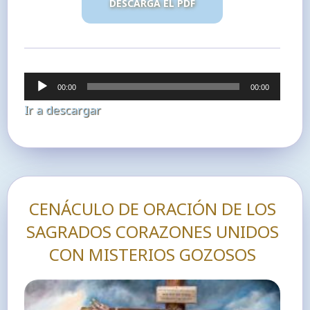
DESCARGA EL PDF
Reproductor
00:00
00:00
de
Ir a descargar
audio
CENÁCULO DE ORACIÓN DE LOS
SAGRADOS CORAZONES UNIDOS
CON MISTERIOS GOZOSOS