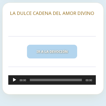
LA DULCE CADENA DEL AMOR DIVINO
IR A LA DEVOCIÓN
Reproductor
00:00
00:00
de
audio