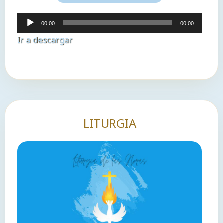
Reproductor
00:00
00:00
de
Ir a descargar
audio
LITURGIA