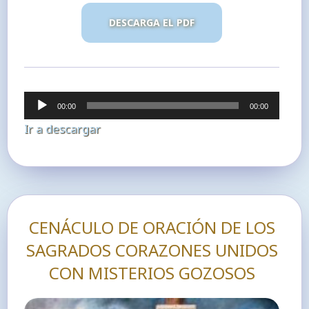
DESCARGA EL PDF
Reproductor
00:00
00:00
de
Ir a descargar
audio
CENÁCULO DE ORACIÓN DE LOS
SAGRADOS CORAZONES UNIDOS
CON MISTERIOS GOZOSOS