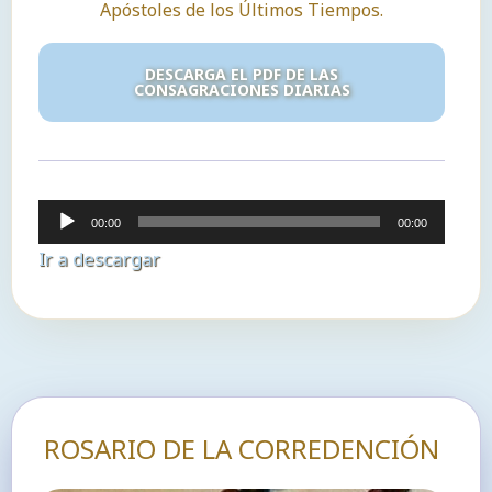
Apóstoles de los Últimos Tiempos.
DESCARGA EL PDF DE LAS
CONSAGRACIONES DIARIAS
Reproductor
00:00
00:00
de
Ir a descargar
audio
ROSARIO DE LA CORREDENCIÓN