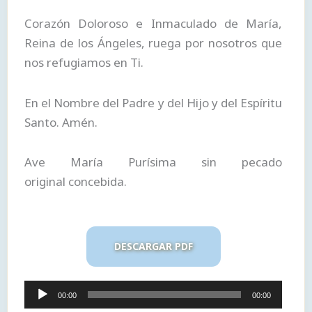
Corazón Doloroso e Inmaculado de María,
Reina de los Ángeles, ruega por nosotros que
nos refugiamos en Ti.
En el Nombre del Padre y del Hijo y del Espíritu
Santo. Amén.
Ave María Purísima sin pecado
original concebida.
DESCARGAR PDF
Reproductor
00:00
00:00
de