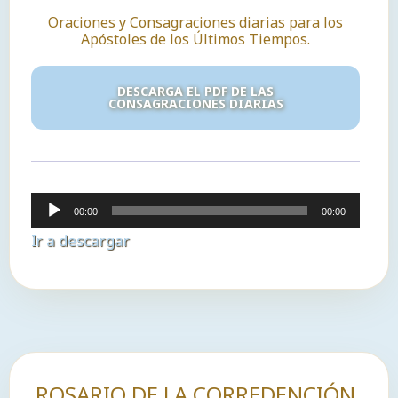
Oraciones y Consagraciones diarias para los
Apóstoles de los Últimos Tiempos.
DESCARGA EL PDF DE LAS
CONSAGRACIONES DIARIAS
Reproductor
00:00
00:00
de
Ir a descargar
audio
ROSARIO DE LA CORREDENCIÓN