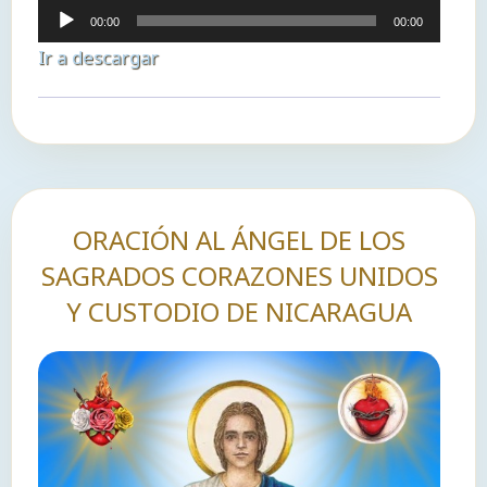
Reproductor
00:00
00:00
de
Ir a descargar
audio
ORACIÓN AL ÁNGEL DE LOS
SAGRADOS CORAZONES UNIDOS
Y CUSTODIO DE NICARAGUA