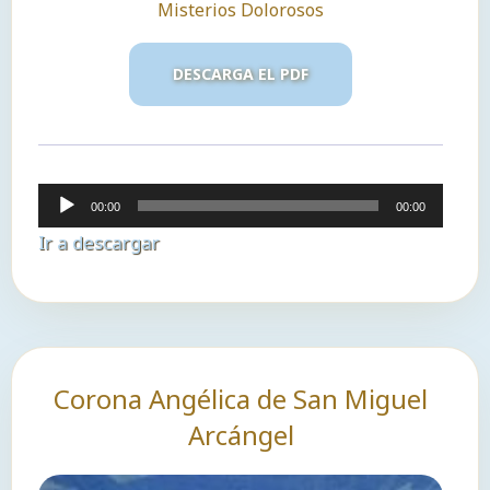
Misterios Dolorosos
DESCARGA EL PDF
Reproductor
00:00
00:00
de
Ir a descargar
audio
Corona Angélica de San Miguel
Arcángel