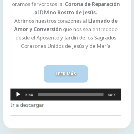
oramos fervorosos la:
Corona de Reparación
al Divino Rostro de Jesús.
Abrimos nuestros corazones al
Llamado de
Amor y Conversión
que nos sea entregado
desde el Aposento y Jardín de los Sagrados
Corazones Unidos de Jesús y de María
LEER MÁS
Reproductor
00:00
00:00
de
Ir a descargar
audio