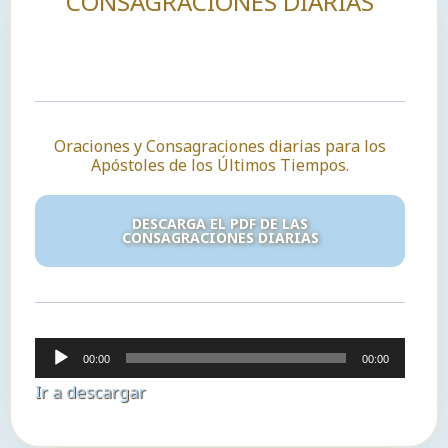
CONSAGRACIONES DIARIAS
Oraciones y Consagraciones diarias para los
Apóstoles de los Últimos Tiempos.
DESCARGA EL PDF DE LAS
CONSAGRACIONES DIARIAS
Reproductor
00:00
00:00
de
Ir a descargar
audio