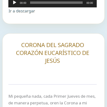
Reproductor
00:00
00:00
de
Ir a descargar
audio
CORONA DEL SAGRADO
CORAZÓN EUCARÍSTICO DE
JESÚS
Mi pequeña nada, cada Primer Jueves de mes,
de manera perpetua, oren la Corona a mi