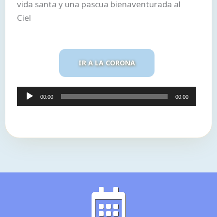
vida santa y una pascua bienaventurada al
Ciel
IR A LA CORONA
Reproductor
00:00
00:00
de
audio