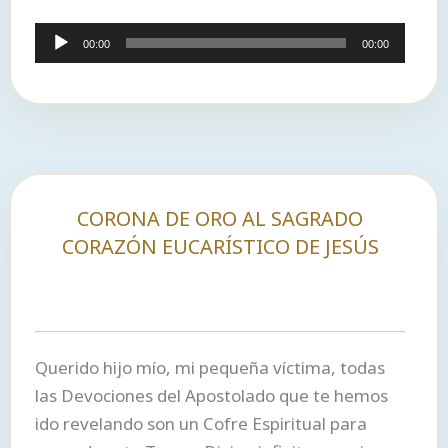
Reproductor
00:00
00:00
de
audio
CORONA DE ORO AL SAGRADO
CORAZÓN EUCARÍSTICO DE JESÚS
Querido hijo mío, mi pequeña víctima, todas
las Devociones del Apostolado que te hemos
ido revelando son un Cofre Espiritual para