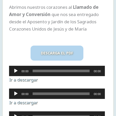
Abrimos nuestros corazones al
Llamado de
Amor y Conversión
que nos sea entregado
desde el Aposento y Jardín de los Sagrados
Corazones Unidos de Jesús y de María
DESCARGA EL PDF
Reproductor
00:00
00:00
de
Ir a descargar
audio
Reproductor
00:00
00:00
de
Ir a descargar
audio
Reproductor