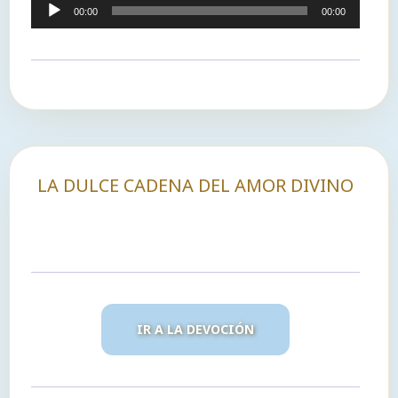
Reproductor
00:00
00:00
de
audio
LA DULCE CADENA DEL AMOR DIVINO
IR A LA DEVOCIÓN