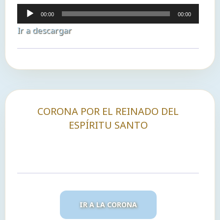
Reproductor
00:00
00:00
de
Ir a descargar
audio
CORONA POR EL REINADO DEL
ESPÍRITU SANTO
IR A LA CORONA