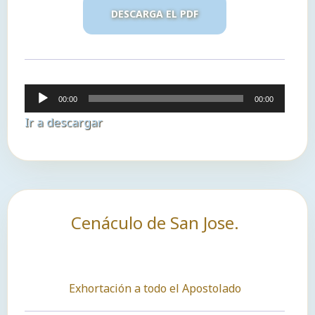
DESCARGA EL PDF
Reproductor
00:00
00:00
de
Ir a descargar
audio
Cenáculo de San Jose.
Exhortación a todo el Apostolado