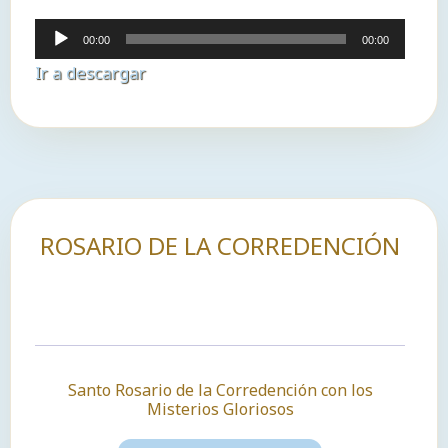
Reproductor
00:00
00:00
de
Ir a descargar
audio
ROSARIO DE LA CORREDENCIÓN
Santo Rosario de la Corredención con los
Misterios Gloriosos