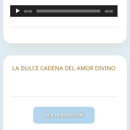
Reproductor
00:00
00:00
de
audio
LA DULCE CADENA DEL AMOR DIVINO
IR A LA DEVOCIÓN