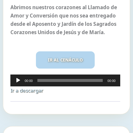
Abrimos nuestros corazones al Llamado de
Amor y Conversión que nos sea entregado
desde el Aposento y Jardín de los Sagrados
Corazones Unidos de Jesús y de María.
IR AL CENÁCULO
Reproductor
00:00
00:00
de
Ir a descargar
audio