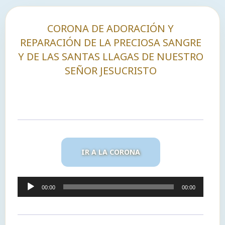
CORONA DE ADORACIÓN Y
REPARACIÓN DE LA PRECIOSA SANGRE
Y DE LAS SANTAS LLAGAS DE NUESTRO
SEÑOR JESUCRISTO
IR A LA CORONA
Reproductor
00:00
00:00
de
audio