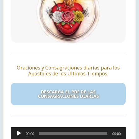
Oraciones y Consagraciones diarias para los
Apóstoles de los Últimos Tiempos.
DESCARGA EL PDF DE LAS
CONSAGRACIONES DIARIAS
Reproductor
00:00
00:00