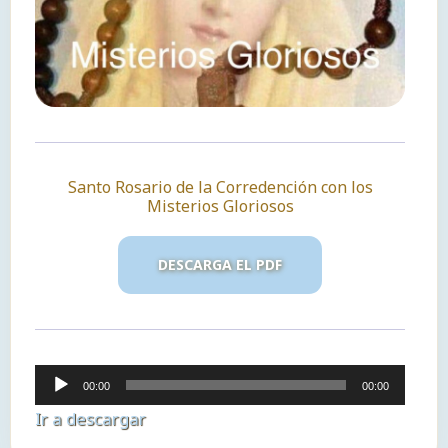
Santo Rosario de la Corredención con los
Misterios Gloriosos
DESCARGA EL PDF
Reproductor
00:00
00:00
de
Ir a descargar
audio