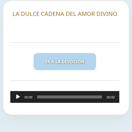
LA DULCE CADENA DEL AMOR DIVINO
IR A LA DEVOCIÓN
Reproductor
00:00
00:00
de
audio