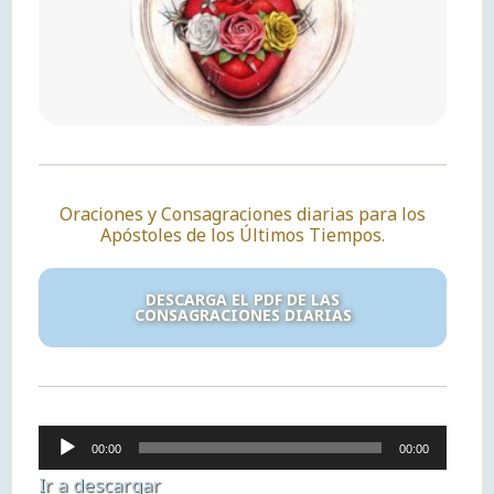
Oraciones y Consagraciones diarias para los
Apóstoles de los Últimos Tiempos.
DESCARGA EL PDF DE LAS
CONSAGRACIONES DIARIAS
Reproductor
00:00
00:00
de
Ir a descargar