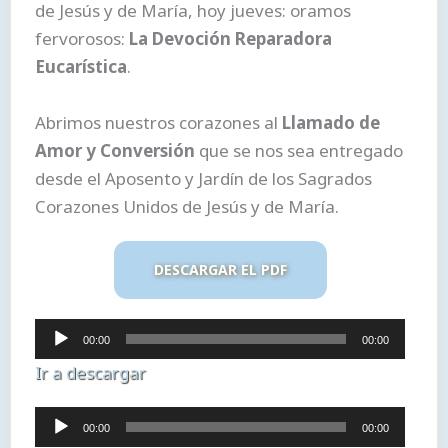
de Jesús y de María, hoy jueves: oramos
fervorosos:
La Devoción Reparadora
Eucarística
.
Abrimos nuestros corazones al
Llamado de
Amor y Conversión
que se nos sea entregado
desde el Aposento y Jardín de los Sagrados
Corazones Unidos de Jesús y de María.
DESCARGAR EL PDF
Reproductor
00:00
00:00
de
Ir a descargar
audio
Reproductor
00:00
00:00
de