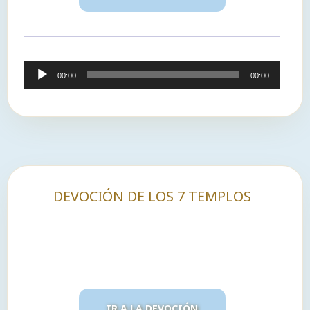
Reproductor
00:00
00:00
de
audio
DEVOCIÓN DE LOS 7 TEMPLOS
IR A LA DEVOCIÓN