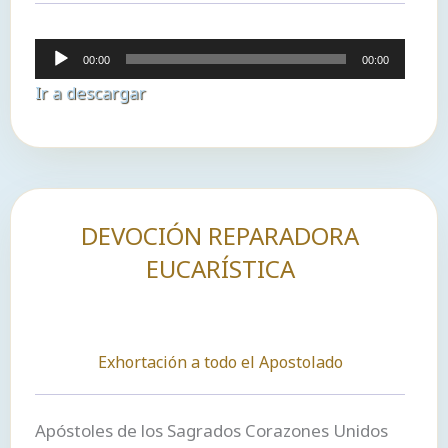
Reproductor
00:00
00:00
de
Ir a descargar
audio
DEVOCIÓN REPARADORA
EUCARÍSTICA
Exhortación a todo el Apostolado
Apóstoles de los Sagrados Corazones Unidos