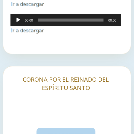
Ir a descargar
audio
Reproductor
00:00
00:00
de
Ir a descargar
audio
CORONA POR EL REINADO DEL
ESPÍRITU SANTO