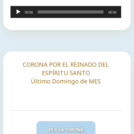
Reproductor
00:00
00:00
de
audio
CORONA POR EL REINADO DEL
ESPÍRITU SANTO
Último Domingo de MES
IR A LA CORONA