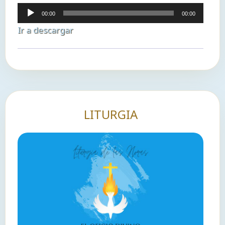
Reproductor
00:00
00:00
de
Ir a descargar
audio
LITURGIA