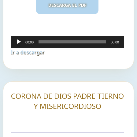
DESCARGA EL PDF
Reproductor
00:00
00:00
de
Ir a descargar
audio
CORONA DE DIOS PADRE TIERNO
Y MISERICORDIOSO