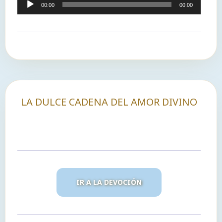
Reproductor
00:00
00:00
de
audio
LA DULCE CADENA DEL AMOR DIVINO
IR A LA DEVOCIÓN